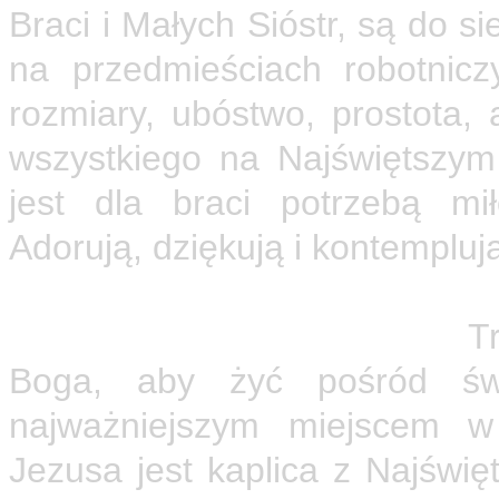
Braci i Małych Sióstr, są do si
na przedmieściach robotnic
rozmiary, ubóstwo, prostota,
wszystkiego na Najświętszy
jest dla braci potrzebą mi
Adorują, dziękują i kontemplu
Ciągłe wzrastanie w poznaniu
życia Małych Braci Jezusa.
Tr
Boga, aby żyć pośród świ
najważniejszym miejscem w
Jezusa jest kaplica z Najśw