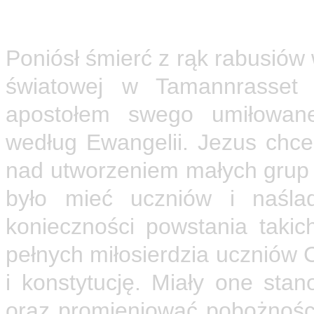
postawą Brata Karola adoru
Hostię i ofiarują swoją mił
Poniósł śmierć z rąk rabusiów
światowej w Tamannrasset 
apostołem swego umiłowane
według Ewangelii. Jezus chce
nad utworzeniem małych grup 
było mieć uczniów i naśl
konieczności powstania takic
pełnych miłosierdzia uczniów C
i konstytucję. Miały one stan
oraz promieniować pobożności