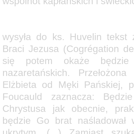
wspólnot kapłańskich i świeck
W lipcu 1896 roku Karol rozez
we wspólnocie nazaretańskiej
wysyła do ks. Huvelin tekst
Braci Jezusa (Cogrégation des
się potem okaże będzie 
nazaretańskich. Przełożona
Elżbieta od Męki Pańskiej,
Foucauld zaznacza: Będzie
Chrystusa jak obecnie, pra
będzie Go brat naśladował w
ukrytym. (...) Zamiast szu