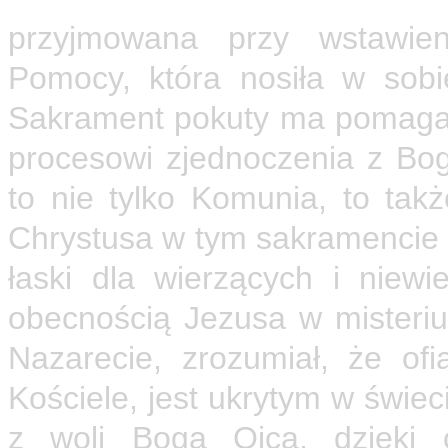
przyjmowana przy wstawienn
Pomocy, która nosiła w sobi
Sakrament pokuty ma pomagać
procesowi zjednoczenia z Bogi
to nie tylko Komunia, to ta
Chrystusa w tym sakramencie b
łaski dla wierzących i niewi
obecnością Jezusa w misteri
Nazarecie, zrozumiał, że of
Kościele, jest ukrytym w świe
z woli Boga Ojca, dzięki o