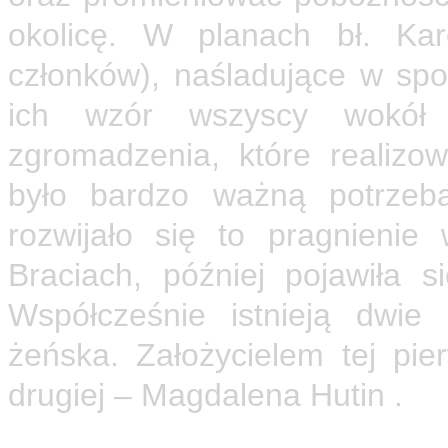
okolicę. W planach bł. Kar
członków), naśladujące w sp
ich wzór wszyscy wokół p
zgromadzenia, które realizow
było bardzo ważną potrzeb
rozwijało się to pragnieni
Braciach, później pojawiła 
Współcześnie istnieją dwie
żeńska. Założycielem tej pie
drugiej – Magdalena Hutin .
Sam Brat Karol w ciągu swe