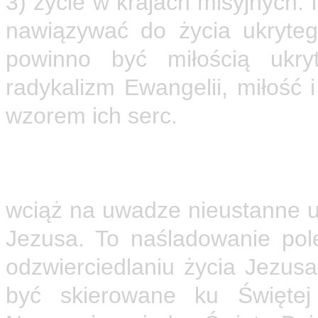
3) życie w krajach misyjnych. 
nawiązywać do życia ukryteg
powinno być miłością ukry
radykalizm Ewangelii, miłość
wzorem ich serc.
Według Karola de Foucauld 
trzech filarów życia nazareta
wciąż na uwadze nieustanne up
Jezusa. To naśladowanie pol
odzwierciedlaniu życia Jezusa
być skierowane ku Święte