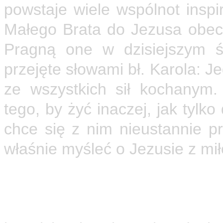
powstaje wiele wspólnot inspi
Małego Brata do Jezusa obe
Pragną one w dzisiejszym ś
przejęte słowami bł. Karola: J
ze wszystkich sił kochanym.
tego, by żyć inaczej, jak tylk
chce się z nim nieustannie p
właśnie myśleć o Jezusie z mił
Obecnie istnieje i działa 
zakonnych i osiem wspólnot 
wspólnotowe życie opierają 