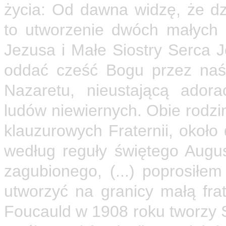
życia: Od dawna widzę, że dz
to utworzenie dwóch małych 
Jezusa i Małe Siostry Serca 
oddać cześć Bogu przez naś
Nazaretu, nieustającą adora
ludów niewiernych. Obie rodzi
klauzurowych Fraternii, około 
według reguły świętego August
zagubionego, (...) poprosiłe
utworzyć na granicy małą frat
Foucauld w 1908 roku tworzy S