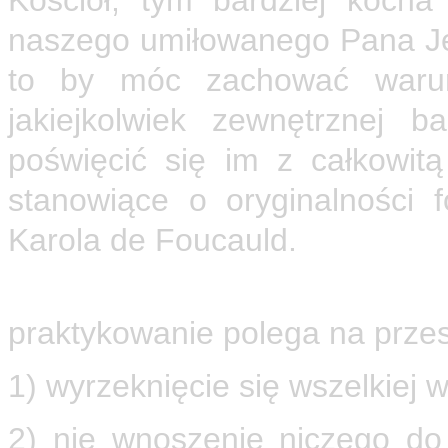
Kościół, tym bardziej kocha
naszego umiłowanego Pana Je
to by móc zachować warunk
jakiejkolwiek zewnętrznej b
poświęcić się im z całkowit
stanowiące o oryginalności 
Karola de Foucauld.
Także ubóstwo jest jednym ze
praktykowanie polega na przes
1) wyrzeknięcie się wszelkiej w
2) nie wnoszenie niczego do