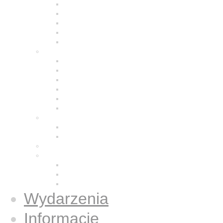
Modlitwa
Życie wspólnotowe
Praca z ludźmi
Bracia w Polsce
Brat Moris
Małe Siostry Jezusa
Charyzmat
Obecność w świecie
Małe Siostry w Polsce
Formacja
Historia
Galeria zdjęć
Świecka wspólnota
Wspólnota we Wrocławiu
Duży Dom
Osoby świeckie konsekrowane
Książki
Gazetki Jezus Caritas
Publikacje
Książki
Wydarzenia
Informacje