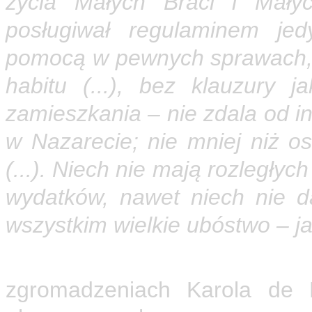
życia Małych Braci i Mały
posługiwał regulaminem je
pomocą w pewnych sprawach, b
habitu (...), bez klauzury j
zamieszkania – nie zdala od inn
w Nazarecie; nie mniej niż os
(...). Niech nie mają rozległy
wydatków, nawet niech nie d
wszystkim wielkie ubóstwo – ja
Wzór nazaretański życia za
zgromadzeniach Karola de 