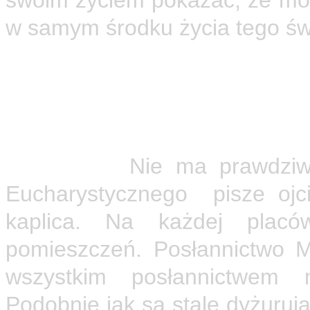
swoim życiem pokazać, że mo
w samym środku życia tego św
Nieustanna adoracja Je
Sakramencie ma być dzi
zgromadzenia.
Przez obe
wystawionego w Hostii Świę
uświęcane.
Nie ma prawdziwe
Eucharystycznego pisze ojc
kaplica. Na każdej placów
pomieszczeń. Posłannictwo M
wszystkim posłannictwem mo
Podobnie jak są stale dyżuruj