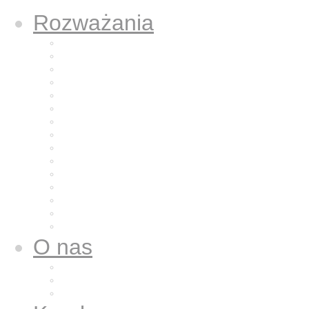
Rozważania
Aktualne rozważanie
Poprzednie rozważania
Archiwum 2025
Archiwum 2024
Archiwum 2023
Archiwum 2022
Archiwum 2021
Archiwum 2020
Archiwum 2019
Archiwum 2018
Archiwum 2017
Archiwum 2016
Archiwum 2015
Archiwum 2014
Archiwum 2013
O nas
Wspólnota nasza
Nazaret dla nas
Galeria zdjęć