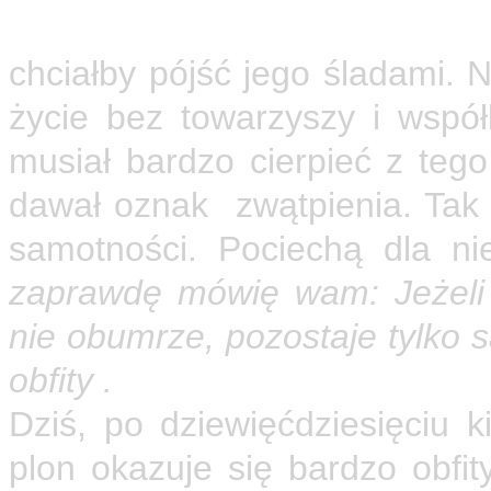
człowieka, ani jednego muzuł
chciałby pójść jego śladami. N
życie bez towarzyszy i współ
musiał bardzo cierpieć z teg
dawał oznak zwątpienia. Tak j
samotności. Pociechą dla ni
zaprawdę mówię wam: Jeżeli 
nie obumrze, pozostaje tylko s
obfity .
Dziś, po dziewięćdziesięciu ki
plon okazuje się bardzo obfit