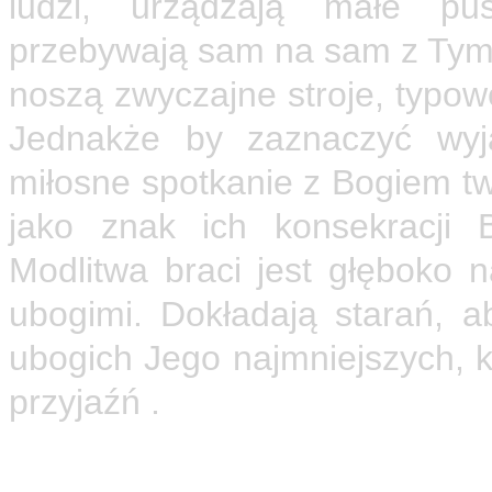
ludzi, urządzają małe pus
przebywają sam na sam z Tym, 
noszą zwyczajne stroje, typowe 
Jednakże by zaznaczyć wyj
miłosne spotkanie z Bogiem twa
jako znak ich konsekracji 
Modlitwa braci jest głęboko 
ubogimi. Dokładają starań, a
ubogich Jego najmniejszych, k
przyjaźń .
Znaczącą rolę w duchowości
praktyka sakramentów Euchar