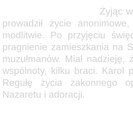
oddychać Nazaretem.
Żyjąc w 
prowadził życie anonimowe,
modlitwie. Po przyjęciu świ
pragnienie zamieszkania na Sa
muzułmanów. Miał nadzieję, ż
wspólnoty, kilku braci. Karol 
Regułę życia zakonnego o
Nazaretu i adoracji.
Kto zliczy dziś na całym świec