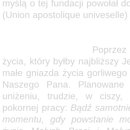
myślą o tej fundacji powołał 
(Union apostolique univeselle) 
Wszystkie te poczynania poz
Brat pragnął założyć wspólno
Jezusa z Nazaretu.
Poprzez 
życia, który byłby najbliższy 
małe gniazda życia gorliwego
Naszego Pana. Planowane 
uniżeniu, trudzie, w ciszy,
pokornej pracy:
Bądź samotnie
momentu, gdy powstanie mo