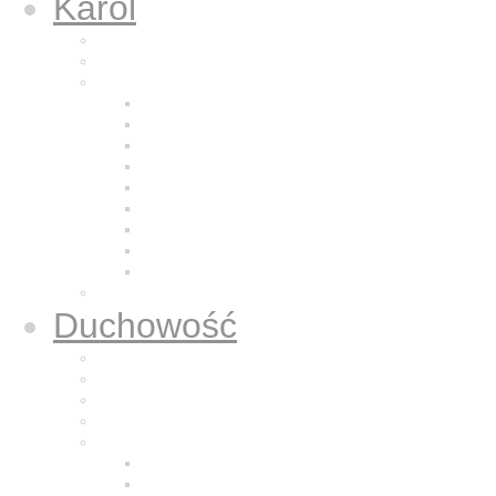
Karol
Kalendarium
Życiorys brata Karola
Nazaretańska duchowość
Odkrycie Jezusa z Nazaretu
Pragnienie pustyni
Naśladowanie Jezusa
Odkrywanie powołania
Modlitwa
Bycie dla bliźniego
Eucharystia
Adoracja
Kontemplacja
Modlitwa oddania
Duchowość
Życie Nazaretem
Dla sióstr zakonnych
Dla kapłanów
Dla osób świeckich
Mali Bracia Jezusa
Historia
Formacja