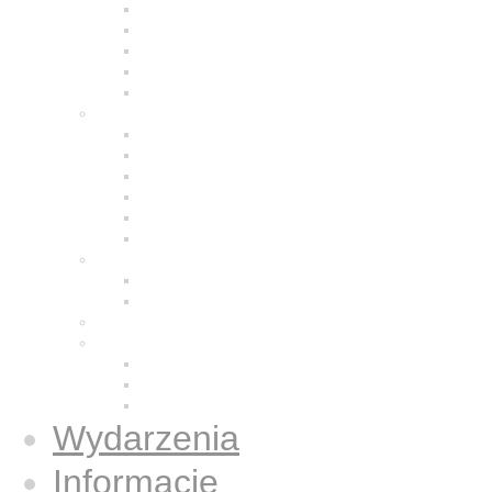
Modlitwa
Życie wspólnotowe
Praca z ludźmi
Bracia w Polsce
Brat Moris
Małe Siostry Jezusa
Charyzmat
Obecność w świecie
Małe Siostry w Polsce
Formacja
Historia
Galeria zdjęć
Świecka wspólnota
Wspólnota we Wrocławiu
Duży Dom
Osoby świeckie konsekrowane
Książki
Gazetki Jezus Caritas
Publikacje
Książki
Wydarzenia
Informacje