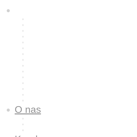
Rozważania
Aktualne rozważanie
Poprzednie rozważania
Archiwum 2025
Archiwum 2024
Archiwum 2023
Archiwum 2022
Archiwum 2021
Archiwum 2020
Archiwum 2019
Archiwum 2018
Archiwum 2017
Archiwum 2016
Archiwum 2015
Archiwum 2014
Archiwum 2013
O nas
Wspólnota nasza
Nazaret dla nas
Galeria zdjęć