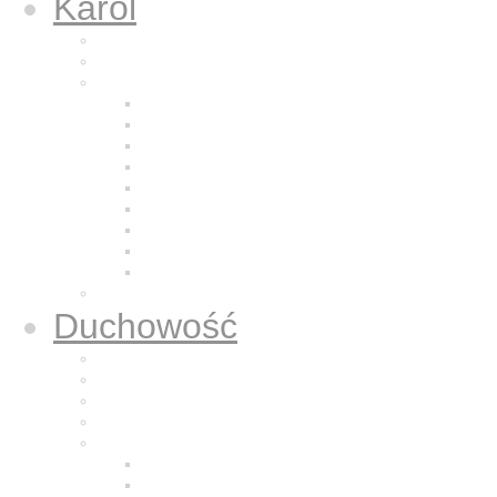
Karol
Kalendarium
Życiorys brata Karola
Nazaretańska duchowość
Odkrycie Jezusa z Nazaretu
Pragnienie pustyni
Naśladowanie Jezusa
Odkrywanie powołania
Modlitwa
Bycie dla bliźniego
Eucharystia
Adoracja
Kontemplacja
Modlitwa oddania
Duchowość
Życie Nazaretem
Dla sióstr zakonnych
Dla kapłanów
Dla osób świeckich
Mali Bracia Jezusa
Historia
Formacja