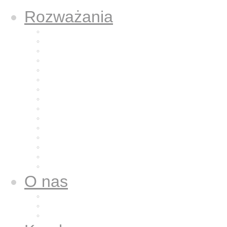
Rozważania
Aktualne rozważanie
Poprzednie rozważania
Archiwum 2025
Archiwum 2024
Archiwum 2023
Archiwum 2022
Archiwum 2021
Archiwum 2020
Archiwum 2019
Archiwum 2018
Archiwum 2017
Archiwum 2016
Archiwum 2015
Archiwum 2014
Archiwum 2013
O nas
Wspólnota nasza
Nazaret dla nas
Galeria zdjęć