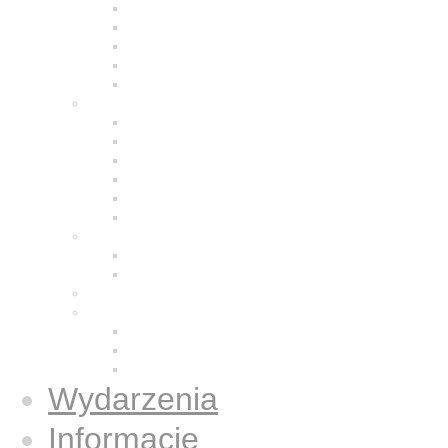
Modlitwa
Życie wspólnotowe
Praca z ludźmi
Bracia w Polsce
Brat Moris
Małe Siostry Jezusa
Charyzmat
Obecność w świecie
Małe Siostry w Polsce
Formacja
Historia
Galeria zdjęć
Świecka wspólnota
Wspólnota we Wrocławiu
Duży Dom
Osoby świeckie konsekrowane
Książki
Gazetki Jezus Caritas
Publikacje
Książki
Wydarzenia
Informacje