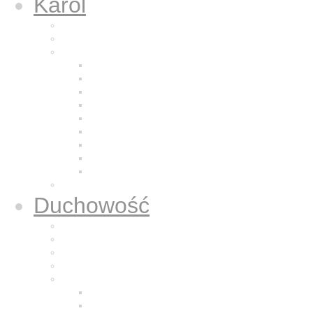
Karol
Kalendarium
Życiorys brata Karola
Nazaretańska duchowość
Odkrycie Jezusa z Nazaretu
Pragnienie pustyni
Naśladowanie Jezusa
Odkrywanie powołania
Modlitwa
Bycie dla bliźniego
Eucharystia
Adoracja
Kontemplacja
Modlitwa oddania
Duchowość
Życie Nazaretem
Dla sióstr zakonnych
Dla kapłanów
Dla osób świeckich
Mali Bracia Jezusa
Historia
Formacja