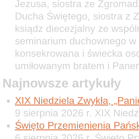
Jezusa, siostra ze Zgromad
Ducha Świętego, siostra z 
ksiądz diecezjalny ze wspól
seminarium duchownego w O
konsekrowana i świecka os
umiłowanym bratem i Pane
Najnowsze artykuły
XIX Niedziela Zwykła, „Panie
9 sierpnia 2026 r. XIX Nied
Święto Przemienienia Pańsk
6 sierpnia 2026 r. Święto P