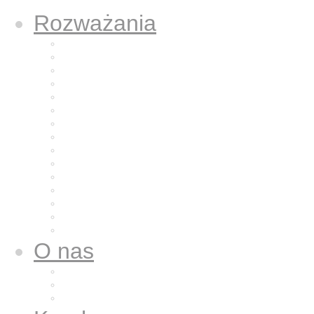
Rozważania
Aktualne rozważanie
Poprzednie rozważania
Archiwum 2025
Archiwum 2024
Archiwum 2023
Archiwum 2022
Archiwum 2021
Archiwum 2020
Archiwum 2019
Archiwum 2018
Archiwum 2017
Archiwum 2016
Archiwum 2015
Archiwum 2014
Archiwum 2013
O nas
Wspólnota nasza
Nazaret dla nas
Galeria zdjęć