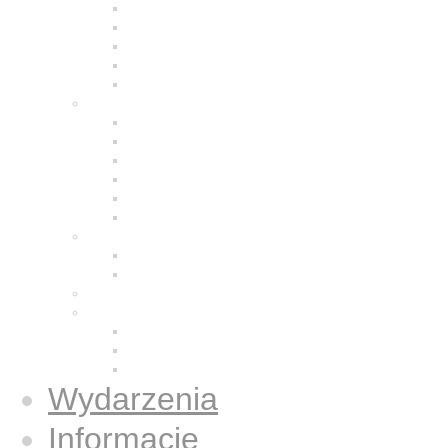
Modlitwa
Życie wspólnotowe
Praca z ludźmi
Bracia w Polsce
Brat Moris
Małe Siostry Jezusa
Charyzmat
Obecność w świecie
Małe Siostry w Polsce
Formacja
Historia
Galeria zdjęć
Świecka wspólnota
Wspólnota we Wrocławiu
Duży Dom
Osoby świeckie konsekrowane
Książki
Gazetki Jezus Caritas
Publikacje
Książki
Wydarzenia
Informacje