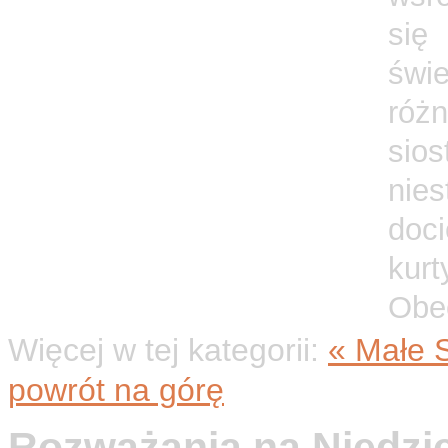
się
świ
róż
si
nie
doc
kur
Obec
Więcej w tej kategorii:
« Małe S
powrót na górę
Rozważania na Niedzi