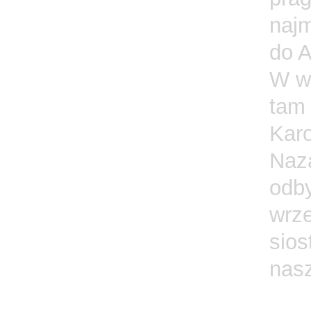
najm
do A
W wi
tam
Karo
Naz
odb
wrze
sio
nas