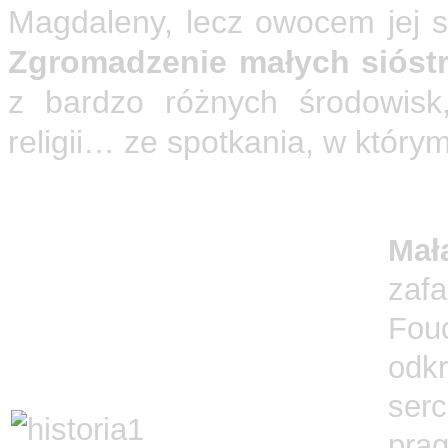
Magdaleny, lecz owocem jej sp
Zgromadzenie małych sióstr
z bardzo różnych środowisk
religii… ze spotkania, w który
Mał
zaf
Fou
odkr
ser
pra