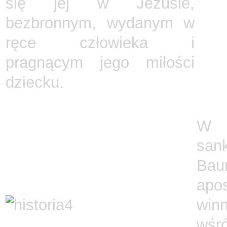
się jej w Jezusie,
bezbronnym, wydanym w
ręce człowieka i
pragnącym jego miłości
dziecku.
W 1
sank
Bau
apo
win
wśr