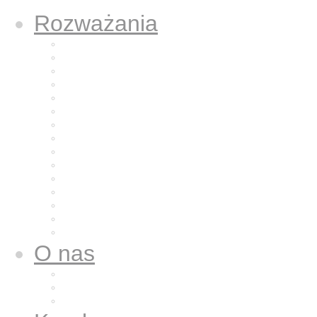
Rozważania
Aktualne rozważanie
Poprzednie rozważania
Archiwum 2025
Archiwum 2024
Archiwum 2023
Archiwum 2022
Archiwum 2021
Archiwum 2020
Archiwum 2019
Archiwum 2018
Archiwum 2017
Archiwum 2016
Archiwum 2015
Archiwum 2014
Archiwum 2013
O nas
Wspólnota nasza
Nazaret dla nas
Galeria zdjęć