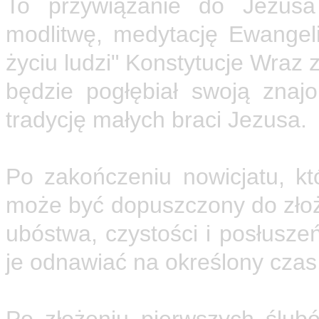
To przywiązanie do Jezusa
modlitwę, medytację Ewangelii
życiu ludzi" Konstytucje Wraz
będzie pogłębiał swoją zna
tradycję małych braci Jezusa.
Śluby czasowe
Po zakończeniu nowicjatu, kt
może być dopuszczony do złoż
ubóstwa, czystości i posłusze
je odnawiać na określony czas
Pierwsze lata po ślubach - for