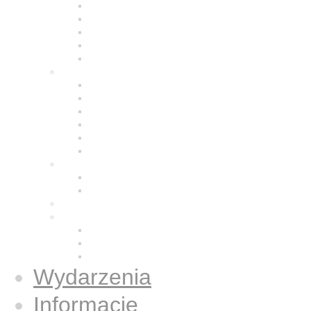
Modlitwa
Życie wspólnotowe
Praca z ludźmi
Bracia w Polsce
Brat Moris
Małe Siostry Jezusa
Charyzmat
Obecność w świecie
Małe Siostry w Polsce
Formacja
Historia
Galeria zdjęć
Świecka wspólnota
Wspólnota we Wrocławiu
Duży Dom
Osoby świeckie konsekrowane
Książki
Gazetki Jezus Caritas
Publikacje
Książki
Wydarzenia
Informacje