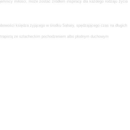
mnicy miłości, może zostać źródłem inspiracji dla każdego rodzaju życia
sobowości księdza żyjącego w środku Sahary, spędzającego czas na długich
trapistą ze szlacheckim pochodzeniem albo płodnym duchowym