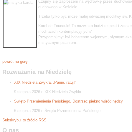
Czujmy się zaproszeni na wędrówkę przez duchowość ś
duchowego w Kościele.
Trzeba tylko być może małej odważnej modlitwy św. Kar
Karol de Foucauld! To nazwisko budzi respekt i zaraz
modlitwach kontemplacyjnych?
Przypomnijmy: był bohaterem wojennym, słynnym eks
mistycznym pisarzem…
powrót na górę
Rozważania na Niedzielę
XIX Niedziela Zwykła, „Panie, ratuj!”
9 sierpnia 2026 r. XIX Niedziela Zwykła
Święto Przemienienia Pańskiego, Dostrzec piękno wśród nędzy
6 sierpnia 2026 r. Święto Przemienienia Pańskiego
Subskrybuj to źródło RSS
O nas