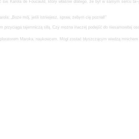
w. Karola de Foucauld, który właśnie dlatego, że był w samym sercu ta¬je
ola: „Boże mój, jeśli istniejesz, spraw, żebym cię poznał!”
em przyciąga tajemniczą siłą. Czy można inaczej podejść do niesamowitej o
ploratorem Maroka, naukowcem. Mógł zostać błyszczącym wiedzą mnichem 