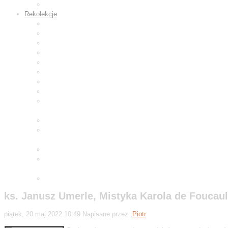
Wyroby z gliny
Rekolekcje
Rekolekcje wielkopostne 2019
Rekolekcje adwentowe 2019
Rekolekcje wielkopostne 2020
Rekolekcje adwentowe 2020
Rekolekcje wielkopostne 2021
Rekolekcje wielkopostne 2022
Adwentowe dni skupienia 2022
Rekolekcje wielkopostne 2023
Adwentowa minuta skupienia
2023
Rekolekcje wielkopostne 2024
Adwentowa minuta skupienia
2024
Rekolekcje wielkopostne 2025
Adwentowa minuta skupienia
2025
Wielkopostne ćwiczenia 2026
ks. Janusz Umerle, Mistyka Karola de Foucau
piątek, 20 maj 2022 10:49
Napisane przez
Piotr