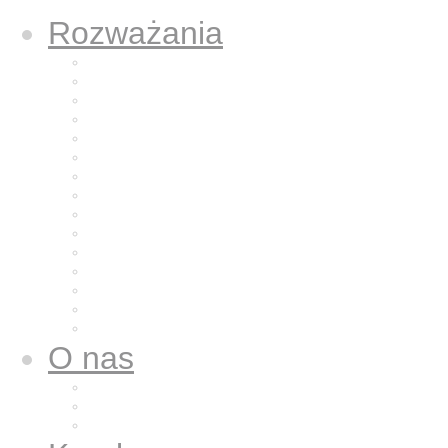
Rozważania
Aktualne rozważanie
Poprzednie rozważania
Archiwum 2025
Archiwum 2024
Archiwum 2023
Archiwum 2022
Archiwum 2021
Archiwum 2020
Archiwum 2019
Archiwum 2018
Archiwum 2017
Archiwum 2016
Archiwum 2015
Archiwum 2014
Archiwum 2013
O nas
Wspólnota nasza
Nazaret dla nas
Galeria zdjęć