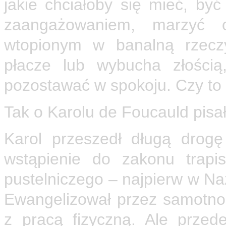
jakie chciałoby się mieć, by
zaangażowaniem, marzyć o
wtopionym w banalną rzeczy
płacze lub wybucha złością,
pozostawać w spokoju. Czy to n
Tak o Karolu de Foucauld pisał
Karol przeszedł długą drogę
wstąpienie do zakonu trapi
pustelniczego – najpierw w Naz
Ewangelizował przez samotno
z pracą fizyczną. Ale prze