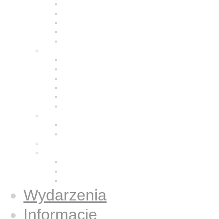
Modlitwa
Życie wspólnotowe
Praca z ludźmi
Bracia w Polsce
Brat Moris
Małe Siostry Jezusa
Charyzmat
Obecność w świecie
Małe Siostry w Polsce
Formacja
Historia
Galeria zdjęć
Świecka wspólnota
Wspólnota we Wrocławiu
Duży Dom
Osoby świeckie konsekrowane
Książki
Gazetki Jezus Caritas
Publikacje
Książki
Wydarzenia
Informacje