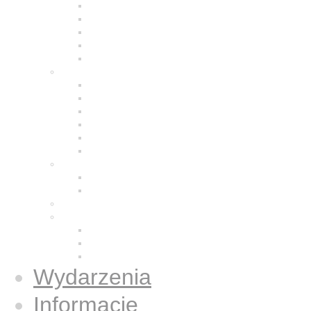
Modlitwa
Życie wspólnotowe
Praca z ludźmi
Bracia w Polsce
Brat Moris
Małe Siostry Jezusa
Charyzmat
Obecność w świecie
Małe Siostry w Polsce
Formacja
Historia
Galeria zdjęć
Świecka wspólnota
Wspólnota we Wrocławiu
Duży Dom
Osoby świeckie konsekrowane
Książki
Gazetki Jezus Caritas
Publikacje
Książki
Wydarzenia
Informacje