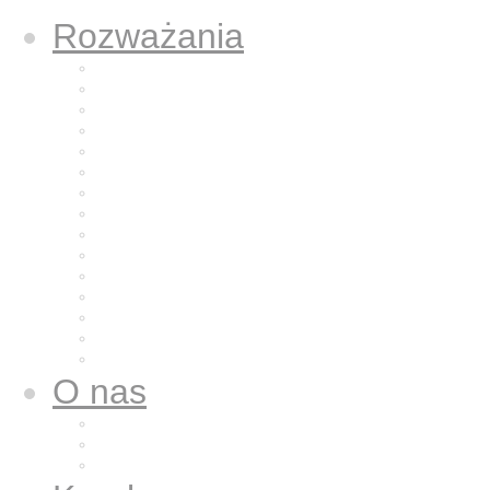
Rozważania
Aktualne rozważanie
Poprzednie rozważania
Archiwum 2025
Archiwum 2024
Archiwum 2023
Archiwum 2022
Archiwum 2021
Archiwum 2020
Archiwum 2019
Archiwum 2018
Archiwum 2017
Archiwum 2016
Archiwum 2015
Archiwum 2014
Archiwum 2013
O nas
Wspólnota nasza
Nazaret dla nas
Galeria zdjęć