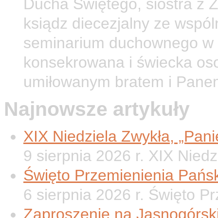
Ducha Świętego, siostra z 
ksiądz diecezjalny ze wspól
seminarium duchownego w O
konsekrowana i świecka os
umiłowanym bratem i Pane
Najnowsze artykuły
XIX Niedziela Zwykła, „Panie
9 sierpnia 2026 r. XIX Nied
Święto Przemienienia Pańsk
6 sierpnia 2026 r. Święto P
Zaproszenie na Jasnogórsk