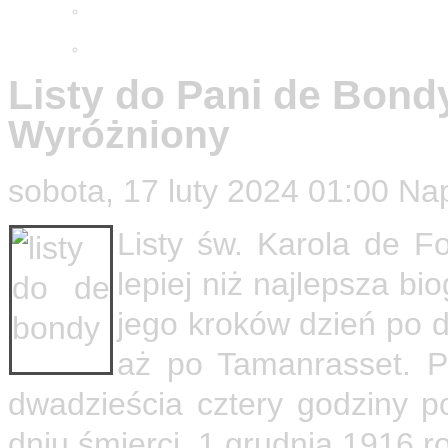
Adwentowa minuta skupienia
2025
Wielkopostne ćwiczenia 2026
Listy do Pani de Bond
Wyróżniony
sobota, 17 luty 2024 01:00
Na
Listy św. Karola de F
lepiej niż najlepsza b
jego kroków dzień po d
aż po Tamanrasset. Pi
dwadzieścia cztery godziny p
dniu śmierci, 1 grudnia 1916 r