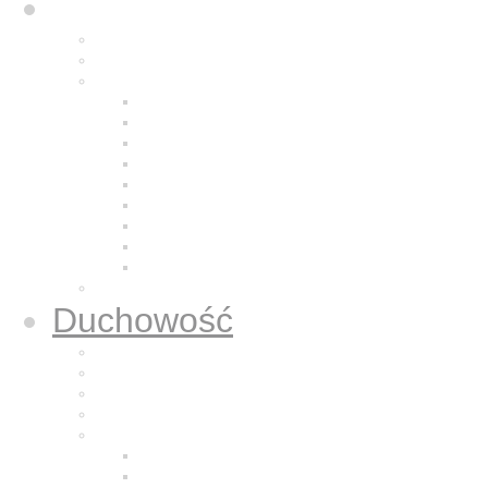
Karol
Kalendarium
Życiorys brata Karola
Nazaretańska duchowość
Odkrycie Jezusa z Nazaretu
Pragnienie pustyni
Naśladowanie Jezusa
Odkrywanie powołania
Modlitwa
Bycie dla bliźniego
Eucharystia
Adoracja
Kontemplacja
Modlitwa oddania
Duchowość
Życie Nazaretem
Dla sióstr zakonnych
Dla kapłanów
Dla osób świeckich
Mali Bracia Jezusa
Historia
Formacja