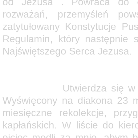
od Jezusa . Powraca do o
rozważań, przemyśleń pows
zatytułowany Konstytucje Pu
Regulamin, który następnie s
Najświętszego Serca Jezusa.
Podczas nocy spędzonej na 
Wielki Piątek 1901 roku Karo
powołaniem.
Utwierdza się w 
Wyświęcony na diakona 23 m
miesięczne rekolekcje, prz
kapłańskich. W liście do kie
ojciec modli za mnie, abym b