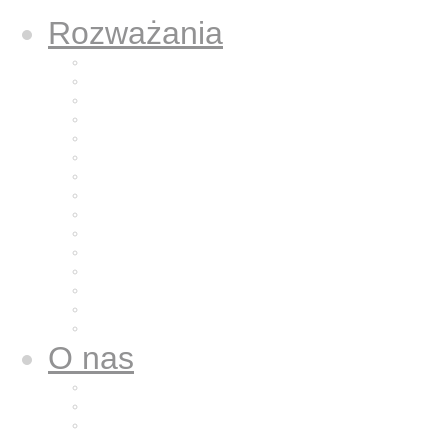
Rozważania
Aktualne rozważanie
Poprzednie rozważania
Archiwum 2025
Archiwum 2024
Archiwum 2023
Archiwum 2022
Archiwum 2021
Archiwum 2020
Archiwum 2019
Archiwum 2018
Archiwum 2017
Archiwum 2016
Archiwum 2015
Archiwum 2014
Archiwum 2013
O nas
Wspólnota nasza
Nazaret dla nas
Galeria zdjęć