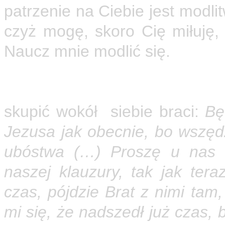
patrzenie na Ciebie jest modlit
czyż mogę, skoro Cię miłuję,
Naucz mnie modlić się.
Matka Elżbieta od Kalwarii, ks
założycielka klasztoru w Naza
skupić wokół siebie braci:
Będ
Jezusa jak obecnie, bo wszęd
ubóstwa (…) Proszę u nas f
naszej klauzury, tak jak tera
czas, pójdzie Brat z nimi ta
mi się, że nadszedł już czas, 