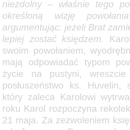
niezdolny – właśnie tego p
określoną wizję powołani
argumentując: jeżeli Brat zamie
lepiej zostać księdzem.
Karol
swoim powołaniem, wyodrębni
mają odpowiadać typom powo
życie na pustyni, wreszcie
posłuszeństwo ks. Huvelin,
który zaleca Karolowi wytr
roku Karol rozpoczyna rekolek
21 maja. Za zezwoleniem księ