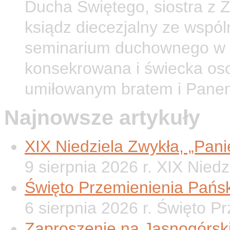
Ducha Świętego, siostra z 
ksiądz diecezjalny ze wspól
seminarium duchownego w O
konsekrowana i świecka os
umiłowanym bratem i Pane
Najnowsze artykuły
XIX Niedziela Zwykła, „Panie
9 sierpnia 2026 r. XIX Nied
Święto Przemienienia Pańsk
6 sierpnia 2026 r. Święto P
Zaproszenie na Jasnogórsk