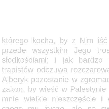
waha się czy pozostać u tra
drogę, o której w głębokości 
roku Karol otrzymuje list 
opuszczenie zakonu trapistó
którego kocha, by z Nim iść 
przede wszystkim Jego tros
słodkościami; i jak bardzo
trapistów odczuwa rozczarowa
Alberyk pozostanie w zgromad
zakon, by wieść w Palestynie ż
mnie wielkie nieszczęście i 
czego mu życzę, ale na swó