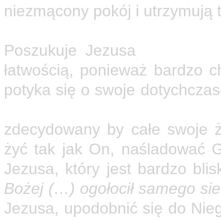
niezmącony pokój i utrzymują 
Nawrócenie poruszyło cał
Poszukuje Jezusa
w modlitw
łatwością, ponieważ bardzo 
potyka się o swoje dotychcza
w Eucharystii, a także w Ewan
zdecydowany by całe swoje ż
żyć tak jak On, naśladować G
Jezusa, który jest bardzo bli
Bożej (…) ogołocił samego sieb
Jezusa, upodobnić się do Nieg