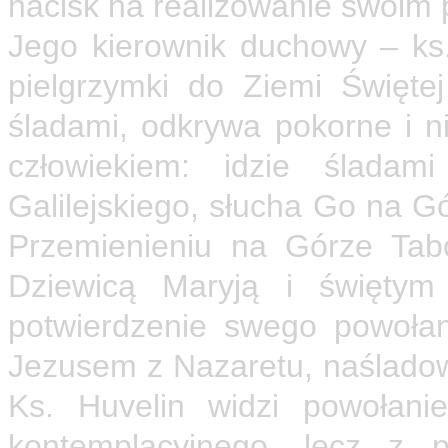
nacisk na realizowanie swoim 
Jego kierownik duchowy – ks.
pielgrzymki do Ziemi Święte
śladami, odkrywa pokorne i ni
człowiekiem: idzie ślada
Galilejskiego, słucha Go na G
Przemienieniu na Górze Tab
Dziewicą Maryją i święty
potwierdzenie swego powołan
Jezusem z Nazaretu, naśladow
Ks. Huvelin widzi powołani
kontemplacyjnego, lecz z