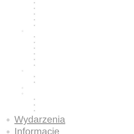
Modlitwa
Życie wspólnotowe
Praca z ludźmi
Bracia w Polsce
Brat Moris
Małe Siostry Jezusa
Charyzmat
Obecność w świecie
Małe Siostry w Polsce
Formacja
Historia
Galeria zdjęć
Świecka wspólnota
Wspólnota we Wrocławiu
Duży Dom
Osoby świeckie konsekrowane
Książki
Gazetki Jezus Caritas
Publikacje
Książki
Wydarzenia
Informacje