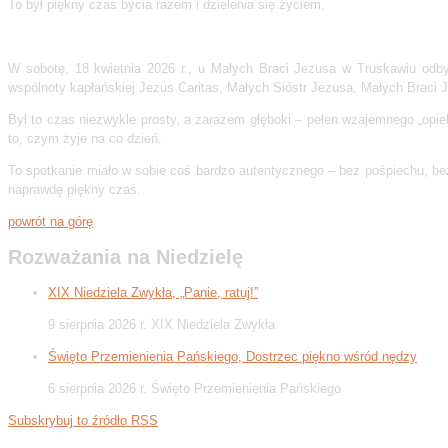
To był piękny czas bycia razem i dzielenia się życiem.
W sobotę, 18 kwietnia 2026 r., u Małych Braci Jezusa w Truskawiu odbył
wspólnoty kapłańskiej Jezus Caritas, Małych Sióstr Jezusa, Małych Braci 
Był to czas niezwykle prosty, a zarazem głęboki – pełen wzajemnego „opie
to, czym żyje na co dzień.
To spotkanie miało w sobie coś bardzo autentycznego – bez pośpiechu, bez 
naprawdę piękny czas.
powrót na górę
Rozważania na Niedzielę
XIX Niedziela Zwykła, „Panie, ratuj!”
9 sierpnia 2026 r. XIX Niedziela Zwykła
Święto Przemienienia Pańskiego, Dostrzec piękno wśród nędzy
6 sierpnia 2026 r. Święto Przemienienia Pańskiego
Subskrybuj to źródło RSS