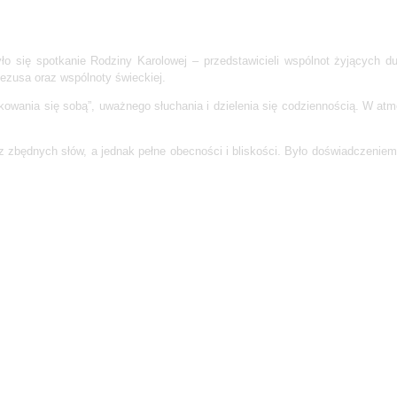
o się spotkanie Rodziny Karolowej – przedstawicieli wspólnot żyjących d
Jezusa oraz wspólnoty świeckiej.
kowania się sobą”, uważnego słuchania i dzielenia się codziennością. W at
zbędnych słów, a jednak pełne obecności i bliskości. Było doświadczeniem ws