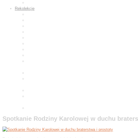
Wyroby z gliny
Rekolekcje
Rekolekcje wielkopostne 2019
Rekolekcje adwentowe 2019
Rekolekcje wielkopostne 2020
Rekolekcje adwentowe 2020
Rekolekcje wielkopostne 2021
Rekolekcje wielkopostne 2022
Adwentowe dni skupienia 2022
Rekolekcje wielkopostne 2023
Adwentowa minuta skupienia
2023
Rekolekcje wielkopostne 2024
Adwentowa minuta skupienia
2024
Rekolekcje wielkopostne 2025
Adwentowa minuta skupienia
2025
Wielkopostne ćwiczenia 2026
Spotkanie Rodziny Karolowej w duchu braters