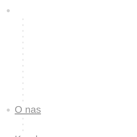
Rozważania
Aktualne rozważanie
Poprzednie rozważania
Archiwum 2025
Archiwum 2024
Archiwum 2023
Archiwum 2022
Archiwum 2021
Archiwum 2020
Archiwum 2019
Archiwum 2018
Archiwum 2017
Archiwum 2016
Archiwum 2015
Archiwum 2014
Archiwum 2013
O nas
Wspólnota nasza
Nazaret dla nas
Galeria zdjęć