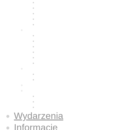
Modlitwa
Życie wspólnotowe
Praca z ludźmi
Bracia w Polsce
Brat Moris
Małe Siostry Jezusa
Charyzmat
Obecność w świecie
Małe Siostry w Polsce
Formacja
Historia
Galeria zdjęć
Świecka wspólnota
Wspólnota we Wrocławiu
Duży Dom
Osoby świeckie konsekrowane
Książki
Gazetki Jezus Caritas
Publikacje
Książki
Wydarzenia
Informacje