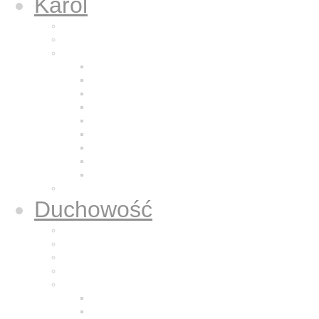
Karol
Kalendarium
Życiorys brata Karola
Nazaretańska duchowość
Odkrycie Jezusa z Nazaretu
Pragnienie pustyni
Naśladowanie Jezusa
Odkrywanie powołania
Modlitwa
Bycie dla bliźniego
Eucharystia
Adoracja
Kontemplacja
Modlitwa oddania
Duchowość
Życie Nazaretem
Dla sióstr zakonnych
Dla kapłanów
Dla osób świeckich
Mali Bracia Jezusa
Historia
Formacja